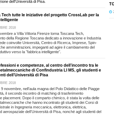
zione dell'Università di Pisa
.
TG
Tech tutte le iniziative del progetto CrossLab per la
ntelligente
BRE 2018
ovembre a Villa Vittoria Firenze torna Toscana Tech,
nto della Regione Toscana dedicato a innovazione e Industria
ede coinvolte Università, Centro di Ricerca, Imprese, Spin-
iche amminitrazioni, impeganti ad agire il cambiamento del
uttivo verso la "fabbrica intelligente".
essioni e competenze, al centro dell’incontro tra le
talmeccaniche di Confindustria LI MS, gli studenti e
nti dell’Università di Pisa
BRE 2018
il 9 novembre, nell’aula magna del Polo Didattico delle Piagge
ità, il secondo incontro di matching di trasferimento
e placement. Dopo il comparto chimico, è stata la volta delle
almeccaniche che hanno incontrato gli studenti dei Corsi di
trale in Ingegneria meccanica, elettronica, elettrica,
d aerospaziale dell'Università di Pisa, nonché agli studenti del