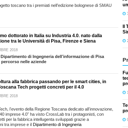
um
ogetto toscano tra i premiati nell’edizione bolognese di SMAU
Il
Si
rimo dottorato in Italia su Industria 4.0. nato dalla
ione tra le Università di Pisa, Firenze e Siena
BRE 2018
 Dipartimento di Ingegneria dell’informazione di Pisa
P
 percorso nelle aziende
Fu
te
oltura alla fabbrica passando per le smart cities, in
pr
oscana Tech progetti concreti per il 4.0
BRE 2018
Te
ech, l'evento della Regione Toscana dedicato all'innovazione,
pr
"40 imprese 4.0" ha visto CrossLab tra i protagonisti, con
etti per la fabbrica intellugenta sviluppati grazie a
ni tra imprese e il
Dipartimento di Ingegneria