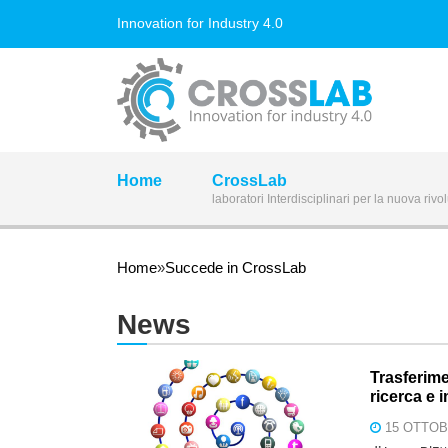
Salta al contenuto principale
Innovation for Industry 4.0
Home
CrossLab
laboratori Interdisciplinari per la nuova rivo
Tu sei qui
Home
»
Succede in CrossLab
News
Trasferime
ricerca e 
15 OTTOB