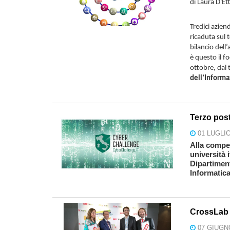
di Laura D'Et
Tredici azien
ricaduta sul 
bilancio dell’
è questo il f
ottobre, dal 
dell’Inform
Terzo post
01 LUGLIO
Alla compe
università 
Dipartiment
Informatic
CrossLab 
07 GIUGN