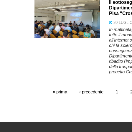
Il sottoseg
Dipartimen
Pisa "Cro
20 LUGLIO
In mattinata
tutto il mo
all'Internet
chi fa scien
conseguenze 
Dipartimento
ribadito l'i
della trasp
progetto Cr
« prima
‹ precedente
1
Pagine