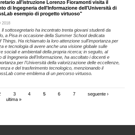
retario all'istruzione Lorenzo Fioramonti visita il
to di Ingegneria dell'Informazione dell'Università di
ssLab esempio di progetto virtuoso"
 2018
, ll sottosegretario ha incontrato trenta giovani studenti da
ndo, a Pisa in occasione della Summer School dedicata
 of Things. Ha richiamato la loro attenzione sull'importanza per
za e tecnologia di avere anche una visione globale sulle
sociali e ambientali della propria ricerca; in seguito, al
 di Ingegneria dell'Informazione, ha ascoltato i docenti e
mportanza per l'Università della valorizzazione delle eccellenze,
arenza e del trasferimento tecnologico, menzionando il
ossLab come emblema di un percorso virtuoso.
2
3
4
5
6
7
seguente ›
ultima »