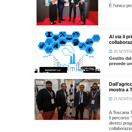
È l’unico pr
Al via il p
collaboraz
29 NOVEM
Gestito dal
prevede un
Dall'agric
mostra a T
21 NOVEM
A Toscana T
il percorso 
diversi prog
collaborazio