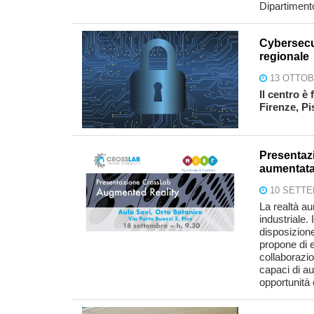
Dipartimen
Cybersecur
regionale
13 OTTOB
Il centro è
Firenze, Pi
Presentaz
aumentata 
10 SETTE
La realtà au
industriale
disposizion
propone di e
collaborazi
capaci di au
opportunità 