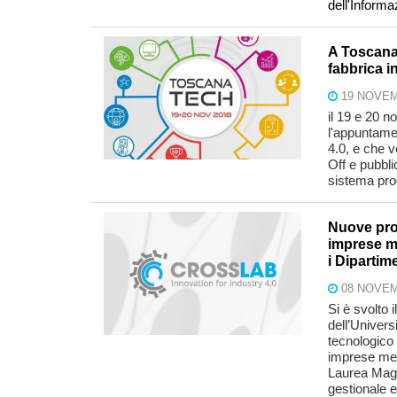
dell'Informa
A Toscana 
fabbrica i
19 NOVEM
il 19 e 20 n
l'appuntame
4.0, e che v
Off e pubbl
sistema prod
Nuove prof
imprese me
i Dipartime
08 NOVEM
Si è svolto 
dell’Univers
tecnologico 
imprese met
Laurea Magis
gestionale e