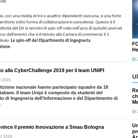
tole
de, con una media di tre o quattro dipendenti ciascuna, e una forte
territorio sotto forma di collaborazioni e consulenze. Questo è il
attività del DII in termini di spin-off nate nell’arco di quindici anni ed
ocus dell’evento che si è tenuto alla Camera di commercio il 3
titolo:
Le spin-off del Dipartimento di Ingegneria
FO
azione
.
He
o alla CyberChallenge 2019 per il team UNIPI
U
 2019
tizione nazionale hanno partecipato squadre da 18
Re
italiane. Il team Unipi è composto da studenti del
ch
o di Ingegneria dell'Informazione e del Dipartimento di
Me
a
Un
vince il premio Innovazione a Smau Bologna
pr
O 2019
Ar