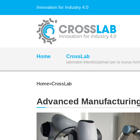
Salta al contenuto principale
Innovation for Industry 4.0
Home
CrossLab
laboratori Interdisciplinari per la nuova rivo
Tu sei qui
Home
»
CrossLab
Advanced Manufacturin