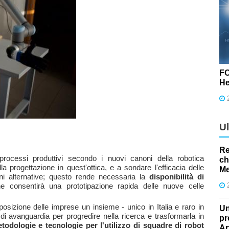
FO
He
U
Re
rocessi produttivi secondo i nuovi canoni della robotica
ch
a progettazione in quest'ottica, e a sondare l'efficacia delle
Me
i alternative; questo rende necessaria la
disponibilità di
e consentirà una prototipazione rapida delle nuove celle
osizione delle imprese un insieme - unico in Italia e raro in
Un
i avanguardia per progredire nella ricerca e trasformarla in
pr
todologie e tecnologie per l'utilizzo di squadre di robot
Ar