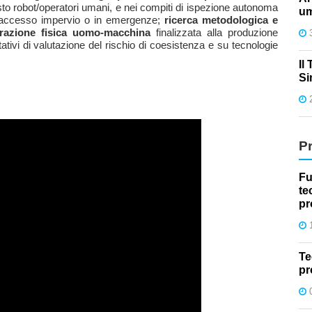
misto robot/operatori umani, e nei compiti di ispezione autonoma
um
ad accesso impervio o in emergenze;
ricerca metodologica e
erazione fisica uomo-macchina
finalizzata alla produzione
ativi di valutazione del rischio di coesistenza e su tecnologie
Il
Si
P
Fu
te
pr
Te
pr