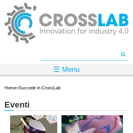
Salta al contenuto principale
☰ Menu
Tu sei qui
Home
»
Succede in CrossLab
Eventi