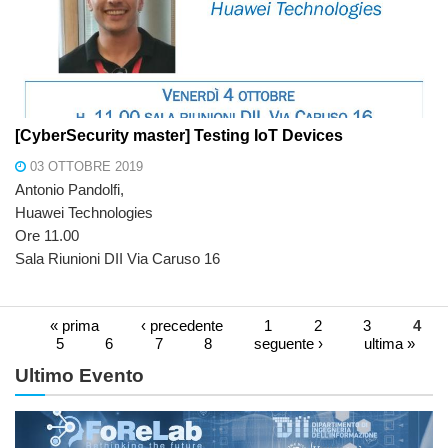
[CyberSecurity master] Testing IoT Devices
03 OTTOBRE 2019
Antonio Pandolfi,
Huawei Technologies
Ore 11.00
Sala Riunioni DII Via Caruso 16
« prima
‹ precedente
1
2
3
4
Pagine
5
6
7
8
seguente ›
ultima »
Ultimo Evento