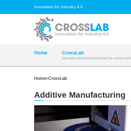
Salta al contenuto principale
Innovation for Industry 4.0
Home
CrossLab
laboratori Interdisciplinari per la nuova rivo
Tu sei qui
Home
»
CrossLab
Additive Manufacturing