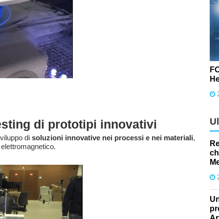
FO
He
U
sting di prototipi innovativi
viluppo di
soluzioni innovative nei processi e nei materiali
,
Re
 elettromagnetico.
ch
Me
Un
pr
Ar