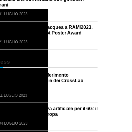
ani
31 LUGLIO 2023
 Team di Robotica Subacquea a RAMI2023.
mone Tani vince il Best Poster Award
21 LUGLIO 2023
ress
turo24 - ricerca e trasferimento
cnologico: le tecnologie dei CrossLab
onte per le aziende
11 LUGLIO 2023
ch4Future - Intelligenza artificiale per il 6G: il
ogetto Hexa-X dell’Europa
04 LUGLIO 2023