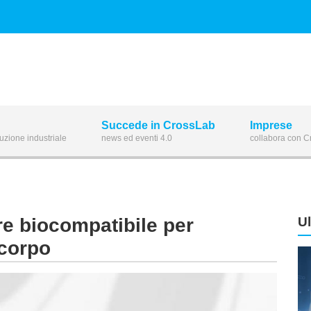
Succede in CrossLab
Imprese
luzione industriale
news ed eventi 4.0
collabora con 
e biocompatibile per
U
 corpo