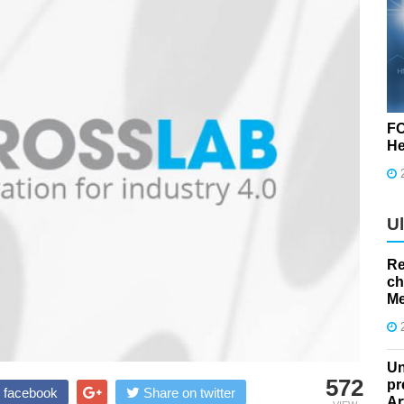
FO
He
U
Re
ch
Me
Un
572
pr
 facebook
Share on twitter
Ar