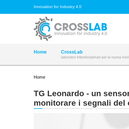
Salta al contenuto principale
Innovation for Industry 4.0
Home
CrossLab
laboratori Interdisciplinari per la nuova rivo
Tu sei qui
Home
TG Leonardo - un sensor
monitorare i segnali del