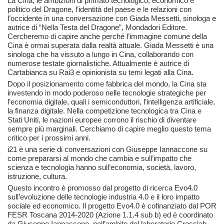
La Cina, le ambizioni di primato tecnologico, economico e
politico del Dragone, l’identità del paese e le relazioni con
l’occidente in una conversazione con Giada Messetti, sinologa e
autrice di “Nella Testa del Dragone”, Mondadori Editore.
Cercheremo di capire anche perché l’immagine comune della
Cina è ormai superata dalla realtà attuale. Giada Messetti è una
sinologa che ha vissuto a lungo in Cina, collaborando con
numerose testate giornalistiche. Attualmente è autrice di
Cartabianca su Rai3 e opinionista su temi legati alla Cina.
Dopo il posizionamento come fabbrica del mondo, la Cina sta
investendo in modo poderoso nelle tecnologie strategiche per
l’economia digitale, quali i semiconduttori, l’intelligenza artificiale,
la finanza digitale. Nella competizione tecnologica tra Cina e
Stati Uniti, le nazioni europee corrono il rischio di diventare
sempre più marginali. Cerchiamo di capire meglio questo tema
critico per i prossimi anni.
i21 è una serie di conversazioni con Giuseppe Iannaccone su
come prepararsi al mondo che cambia e sull’impatto che
scienza e tecnologia hanno sull’economia, società, lavoro,
istruzione, cultura.
Questo incontro è promosso dal progetto di ricerca Evo4.0
sull’evoluzione delle tecnologie industria 4.0 e il loro impatto
sociale ed economico. Il progetto Evo4.0 è cofinanziato dal POR
FESR Toscana 2014-2020 (Azione 1.1.4 sub b) ed è coordinato
da Giuseppe Iannaccone, nell’ambito del laboratorio Crosslab