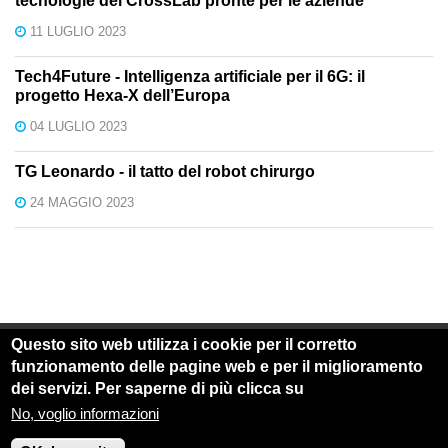
tecnologie dei CrossLab pronte per le aziende
11 LUGLIO 2023
Tech4Future - Intelligenza artificiale per il 6G: il
progetto Hexa-X dell’Europa
04 LUGLIO 2023
TG Leonardo - il tatto del robot chirurgo
24 MAGGIO 2023
Questo sito web utilizza i cookie per il corretto
funzionamento delle pagine web e per il miglioramento
© 2018 - 2024 Crosslab - All right reserved
dei servizi. Per saperne di più clicca su
Dettagli
Home
CrossLab
Succede in CrossLab
Imprese
FoReLab
No, voglio informazioni